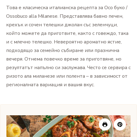
Това е класическа италианска рецепта за Осо буко /
Оssobuco alla Milanese. Представлява бавно печен,
крехък и сочен телешки джолан със зеленчуци,
който можете да приготвите, както с говеждо, така
и с млечно телешко. Невероятно ароматно ястие,
подходящо за семейно събиране или празнична
вечеря. Отнема повечко време за приготвяне, но
резултатът напълно си заслужава. Често се сервира с
ризото ала миланезе или полента – в зависимост от
регионалната вариация и вашия вкус.