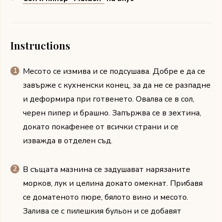
Instructions
Месото се измива и се подсушава. Добре е да се
завърже с кухненски конец, за да не се разпадне
и деформира при готвенето. Овалва се в сол,
черен пипер и брашно. Запържва се в зехтина,
докато покафенее от всички страни и се
изважда в отделен съд.
В същата мазнина се задушават нарязаните
морков, лук и целина докато омекнат. Прибавя
се доматеното пюре, бялото вино и месото.
Залива се с пилешкия бульон и се добавят