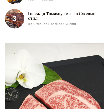
Говежди Томахоук стек в Caveman
стил
Big Green Egg / Говеждо / Рецепти