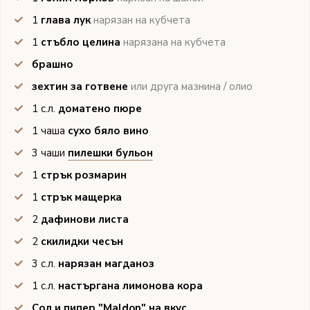
1
глава лук
нарязан на кубчета
1
стъбло целина
нарязана на кубчета
брашно
зехтин за готвене
или друга мазнина / олио
1
с.л.
доматено пюре
1
чаша
сухо бяло вино
3
чаши
пилешки бульон
1
стрък розмарин
1
стрък мащерка
2
дафинови листа
2
скилидки чесън
3
с.л.
нарязан магданоз
1
с.л.
настъргана лимонова кора
Сол и пипер "Maldon"
на вкус