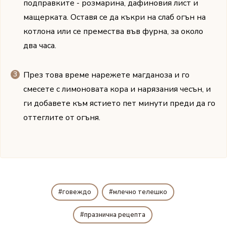
подправките - розмарина, дафиновия лист и
мащерката. Оставя се да къкри на слаб огън на
котлона или се премества във фурна, за около
два часа.
През това време нарежете магданоза и го
смесете с лимоновата кора и нарязания чесън, и
ги добавете към ястието пет минути преди да го
оттеглите от огъня.
говеждо
млечно телешко
празнична рецепта