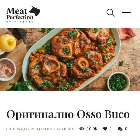
Meat
Meat
&
Eat
Perfection
Perfection
Оригинално Osso Buco
10.9K
1
0
ГОВЕЖДО
/
РЕЦЕПТИ
/
ТЕЛЕШКО