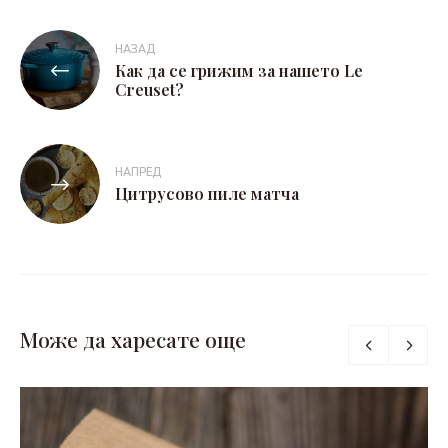
Навигация
НАЗАД
Как да се грижим за нашето Le
Creuset?
НАПРЕД
Цитрусово пиле матча
Може да харесате още