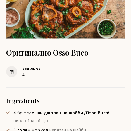
Оригинално Osso Buco
SERVINGS
4
Ingredients
4
бр
телешки джолан на шайби /Osso Buco/
около 1 кг общо
1
голям морков
нарязан на шайби