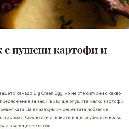
к с пушени картофи и
ашето камадо Big Green Egg, но не сте сигурни с какво
 предложение за вас. Първо ще опушите малко картофи,
а решетката. За да завършим рецептата добавяме
с и аромат. Следвайте стъпките и ще се убедите колко
но и пълноценно ястие.