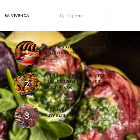
ЗА VIVENDA
ПОПУЛЯРНИ ПУБЛИКАЦИИ
Хляб с хрупкава коричка
в чугунен съд
Печива / Рецепти
Иберико френч рак стек
с праскови и пикантен
ментов сос
Рецепти / Свинско
Говежди Томахоук стек в
Caveman стил
Big Green Egg / Говеждо / Рецепти