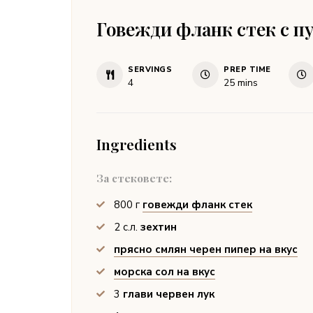
Говежди фланк стек с п
SERVINGS
PREP TIME
minutes
4
25
mins
Ingredients
За стековете:
800
г
говежди фланк стек
2
с.л.
зехтин
прясно смлян черен пипер на вкус
морска сол на вкус
3
глави червен лук