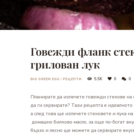
Говежди фланк сте
грилован лук
5.5K
0
0
BIG GREEN EGG
/
РЕЦЕПТИ
Планирате да изпечете говежди стекове на в
да ги сервирате? Тази рецепта е идеалното
а след това ще изпечете стековете и лука н
домашно билково масло, за още по-богат вку
бързо и лесно ще можете да сервирате вкус