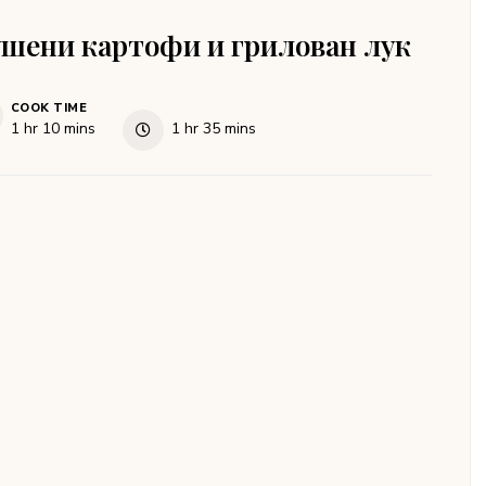
ушени картофи и грилован лук
COOK TIME
hour
minutes
hour
minutes
1
hr
10
mins
1
hr
35
mins