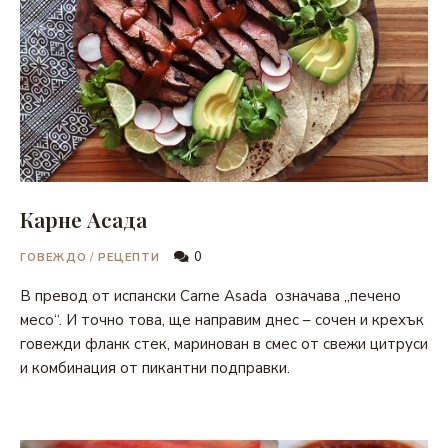
Карне Асада
0
ГОВЕЖДО
/
РЕЦЕПТИ
В превод от испански Carne Asada означава „печено
месо“. И точно това, ще направим днес – сочен и крехък
говежди фланк стек, маринован в смес от свежи цитруси
и комбинация от пикантни подправки.