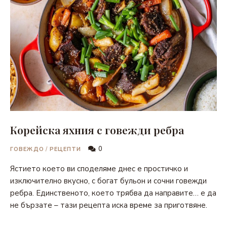
Корейска яхния с говежди ребра
0
ГОВЕЖДО
/
РЕЦЕПТИ
Ястието което ви споделяме днес е простичко и
изключително вкусно, с богат бульон и сочни говежди
ребра. Единственото, което трябва да направите… е да
не бързате – тази рецепта иска време за приготвяне.