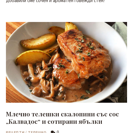
добавили сме сочен и ароматен говежди стек!
Млечно телешки скалопини със сос
„Калвадос“ и сотирани ябълки
0
РЕЦЕПТИ
/
ТЕЛЕШКО