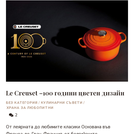
Le Creuset –100 години цветен дизайн
БЕЗ КАТЕГОРИЯ
/
КУЛИНАРНИ СЪВЕТИ
/
ХРАНА ЗА ЛЮБОПИТНИ
2
От леярната до любимите класики Основана във
Френоа-ле-Гран, Франция, от белгийските