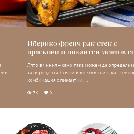
Иберико френч рак стек с
праскови и пикантен ментов сос
Лято в чиния – само така можем да определим
тази рецепта. Сочни и крехки свински стекове в
комбинация с пикантни, …
7K
0