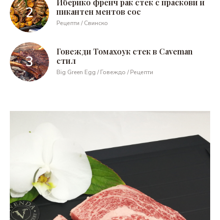
Иберико френч рак стек с праскови и
пикантен ментов сос
Рецепти / Свинско
Говежди Томахоук стек в Caveman
стил
Big Green Egg / Говеждо / Рецепти