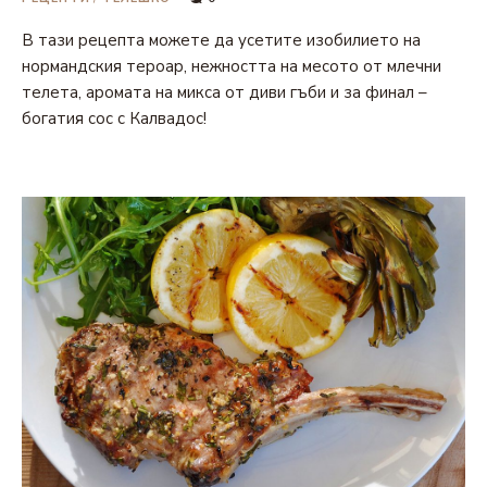
В тази рецепта можете да усетите изобилието на
нормандския тероар, нежността на месото от млечни
телета, аромата на микса от диви гъби и за финал –
богатия сос с Калвадос!