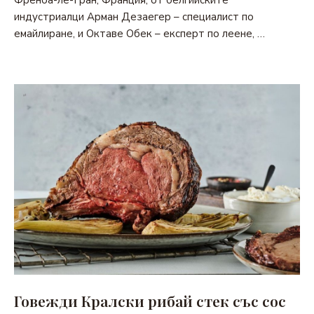
индустриалци Арман Дезаегер – специалист по
емайлиране, и Октаве Обек – експерт по леене, …
Говежди Кралски рибай стек със сос