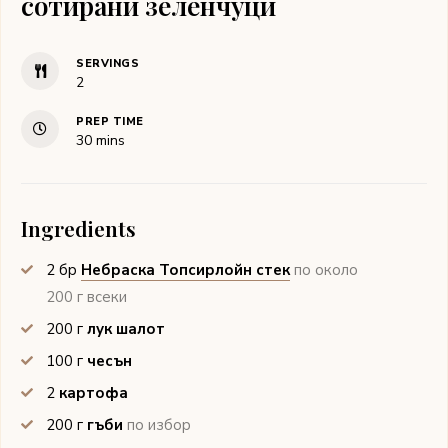
сотирани зеленчуци
SERVINGS
2
PREP TIME
minutes
30
mins
Ingredients
2
бр
Небраска Топсирлойн стек
по около
200 г всеки
200
г
лук шалот
100
г
чесън
2
картофа
200
г
гъби
по избор