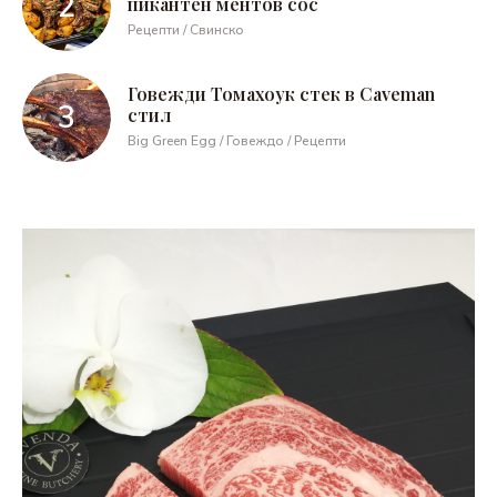
пикантен ментов сос
Рецепти / Свинско
Говежди Томахоук стек в Caveman
стил
Big Green Egg / Говеждо / Рецепти