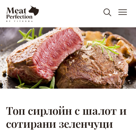
Meat
Meat
&
Eat
Perfection
Perfection
Топ сирлойн с шалот и
сотирани зеленчуци