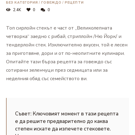
БЕЗ КАТЕГОРИЯ
/
ГОВЕЖДО
/
РЕЦЕПТИ
2.4K
0
0
Топ сирлойн стекът е част от „Великолепната
четворка“ заедно с рибай, стриплойн /Ню Йорк/ и
тендерлойн стек. Изключително вкусен, той е лесен
за приготвяне, дори и от по-неопитните кулинари.
Опитайте тази бърза рецепта за говеждо със
сотирани зеленчуци през седмицата или за
неделния обяд със семейството ви.
Съвет: Ключовият момент в тази рецепта
е да решите предварително до каква
степен искате да изпечете стековете.