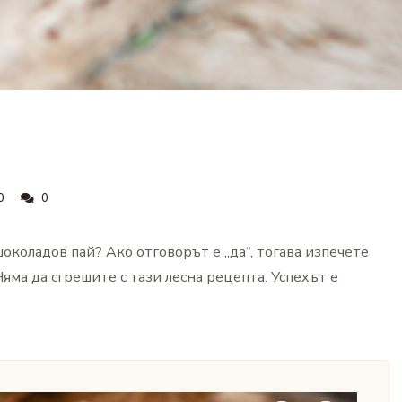
0
0
околадов пай? Ако отговорът е „да“, тогава изпечете
яма да сгрешите с тази лесна рецепта. Успехът е