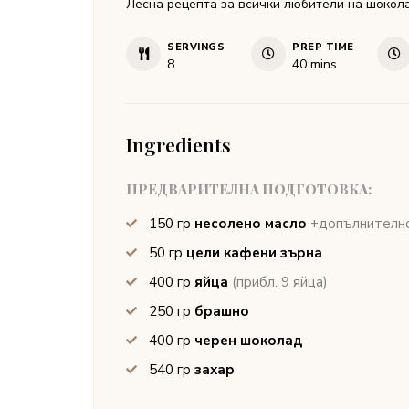
Лесна рецепта за всички любители на шокола
SERVINGS
PREP TIME
minutes
8
40
mins
Ingredients
ПРЕДВАРИТЕЛНА ПОДГОТОВКА:
150
гр
несолено масло
+допълнително
50
гр
цели кафени зърна
400
гр
яйца
(прибл. 9 яйца)
250
гр
брашно
400
гр
черен шоколад
540
гр
захар