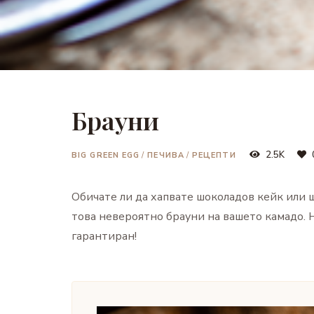
Брауни
2.5K
BIG GREEN EGG
/
ПЕЧИВА
/
РЕЦЕПТИ
Обичате ли да хапвате шоколадов кейк или ш
това невероятно брaуни на вашето камадо. Н
гарантиран!