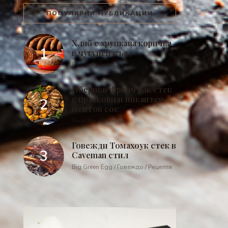
ПОПУЛЯРНИ ПУБЛИКАЦИИ
Хляб с хрупкава коричка
в чугунен съд
Печива / Рецепти
Иберико френч рак стек
с праскови и пикантен
ментов сос
Рецепти / Свинско
Говежди Томахоук стек в
Caveman стил
Big Green Egg / Говеждо / Рецепти