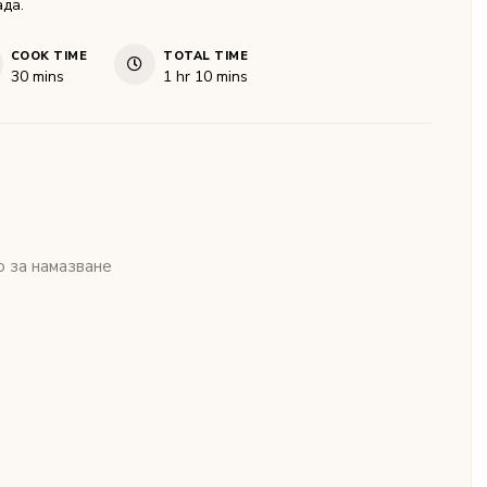
да.
COOK TIME
TOTAL TIME
minutes
hour
minutes
30
mins
1
hr
10
mins
 за намазване