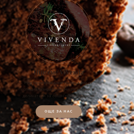
Ние сме ViVenda
Ние произвеждаме пълна гама от
специализирани месни заготовки и
деликатеси за обществено хранене.
ОЩЕ ЗА НАС