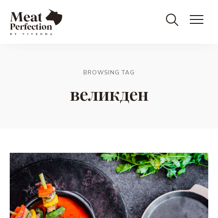
Meat
Meat
&
Eat
Perfection
Perfection
BROWSING TAG
великден