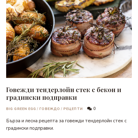
Говежди тендерлойн стек с бекон и
градински подправки
0
BIG GREEN EGG
/
ГОВЕЖДО
/
РЕЦЕПТИ
Бърза и лесна рецепта за говежди тендерлойн стек с
градински подправки.