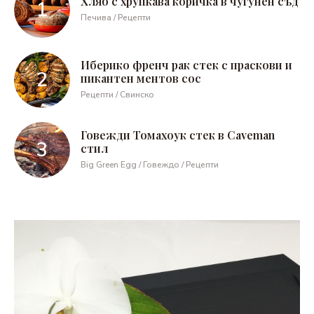
Хляб с хрупкава коричка в чугунен съд
Печива / Рецепти
Иберико френч рак стек с праскови и
пикантен ментов сос
Рецепти / Свинско
Говежди Томахоук стек в Caveman
стил
Big Green Egg / Говеждо / Рецепти