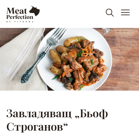
Meat
Meat
&
Eat
Perfection
Perfection
Завладяващ „Бьоф
Строганов“