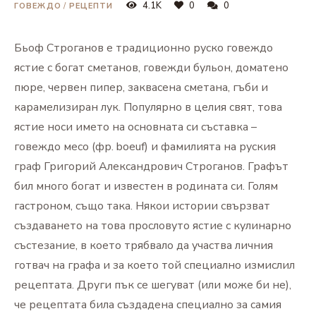
4.1K
0
0
ГОВЕЖДО
/
РЕЦЕПТИ
Бьоф Строганов е традиционно руско говеждо
ястие с богат сметанов, говежди бульон, доматено
пюре, червен пипер, заквасена сметана, гъби и
карамелизиран лук. Популярно в целия свят, това
ястие носи името на основната си съставка –
говеждо месо (фр. boeuf) и фамилията на руския
граф Григорий Александрович Строганов. Графът
бил много богат и известен в родината си. Голям
гастроном, също така. Някои истории свързват
създаването на това прословуто ястие с кулинарно
състезание, в което трябвало да участва личния
готвач на графа и за което той специално измислил
рецептата. Други пък се шегуват (или може би не),
че рецептата била създадена специално за самия