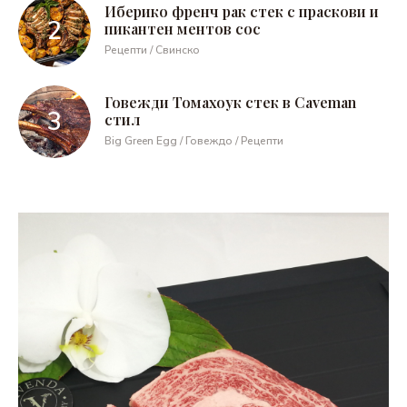
Иберико френч рак стек с праскови и
пикантен ментов сос
Рецепти / Свинско
Говежди Томахоук стек в Caveman
стил
Big Green Egg / Говеждо / Рецепти