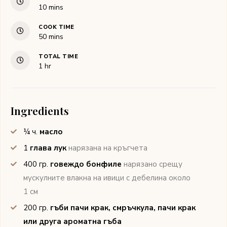
minutes
10
mins
COOK TIME
minutes
50
mins
TOTAL TIME
hour
1
hr
Ingredients
¼
ч.
масло
1
глава лук
нарязана на кръгчета
400
гр.
говеждо бонфиле
нарязано срещу
мускулните влакна на ивици с дебелина около
1 см
200
гр.
гъби пачи крак, смръчкула, пачи крак
или друга ароматна гъба