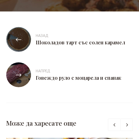
Навигация
НАЗАД
Шоколадов тарт със солен карамел
НАПРЕД
Говеждо руло с моцарела и спанак
Може да харесате още