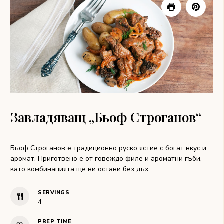
Завладяващ „Бьоф Строганов“
Бьоф Строганов е традиционно руско ястие с богат вкус и
аромат. Приготвено е от говеждо филе и ароматни гъби,
като комбинацията ще ви остави без дъх.
SERVINGS
4
PREP TIME