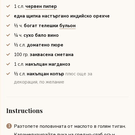
1
с.л.
червен пипер
една щипка настъргано индийско орехче
½
ч.
богат телешки
бульон
¼
ч.
сухо бяло вино
½
с.л.
доматено пюре
100
гр.
заквасена сметана
1
с.л.
накълцан магданоз
½
с.л.
накълцан копър
плюс още за
декорация, по желание
Instructions
Разтопете половината от маслото в голям тиган.
Карамелизирайте лука на средно-слаб огън,