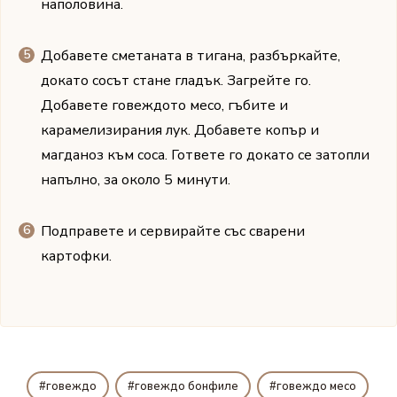
наполовина.
Добавете сметаната в тигана, разбъркайте,
докато сосът стане гладък. Загрейте го.
Добавете говеждото месо, гъбите и
карамелизирания лук. Добавете копър и
магданоз към соса. Гответе го докато се затопли
напълно, за около 5 минути.
Подправете и сервирайте със сварени
картофки.
говеждо
говеждо бонфиле
говеждо месо