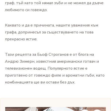
граф, тъй като той нямал зъби и не можел да дъвче
любимото си говеждо.
Каквато и да е причината, нашите уважения към
графа, допринесъл за съществуването на това
прекрасно ястие.
Тази рецепта за Бьоф Строганов е от блога на
Андрю Зимерн, известния американски готвач и
телевизионен водещ. Популярното ястие е
приготвено от говеждо филе и ароматни гъби, като
комбинацията ще ви остави без дъх.