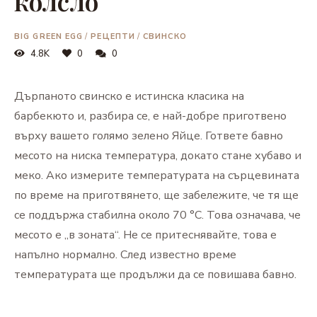
колсло
BIG GREEN EGG
/
РЕЦЕПТИ
/
СВИНСКО
4.8K
0
0
Дърпаното свинско е истинска класика на
барбекюто и, разбира се, е най-добре приготвено
върху вашето голямо зелено Яйце. Гответе бавно
месото на ниска температура, докато стане хубаво и
меко. Ако измерите температурата на сърцевината
по време на приготвянето, ще забележите, че тя ще
се поддържа стабилна около 70 °C. Това означава, че
месото е „в зоната“. Не се притеснявайте, това е
напълно нормално. След известно време
температурата ще продължи да се повишава бавно.