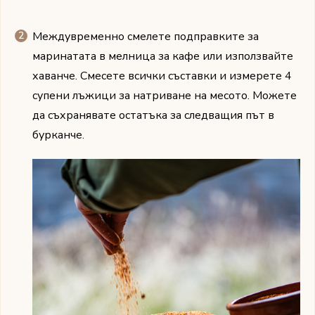
Междувременно смелете подправките за
маринатата в мелница за кафе или използвайте
хаванче. Смесете всички съставки и измерете 4
супени лъжици за натриване на месото. Можете
да съхранявате остатъка за следващия път в
бурканче.