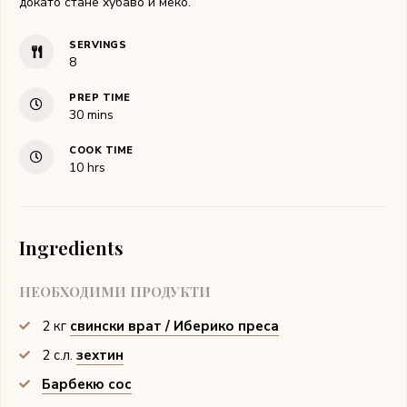
докато стане хубаво и меко.
SERVINGS
8
PREP TIME
minutes
30
mins
COOK TIME
hours
10
hrs
Ingredients
НЕОБХОДИМИ ПРОДУКТИ
2
кг
свински врат / Иберико преса
2
с.л.
зехтин
Барбекю сос