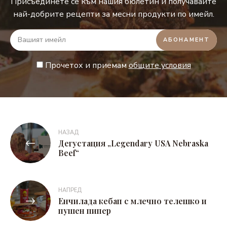
Присъединете се към нашия бюлетин и получавайте
най-добрите рецепти за месни продукти по имейл.
Прочетох и приемам
общите условия
Навигация
НАЗАД
Дегустация „Legendary USA Nebraska
Beef“
НАПРЕД
Енчилада кебап с млечно телешко и
пушен пипер