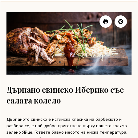
Дърпано свинско Иберико със
салата колсло
Дърпаното свинско е истинска класика на барбекюто и,
разбира се, е най-добре приготвено върху вашето голямо
зелено Яйце. Гответе бавно месото на ниска температура,