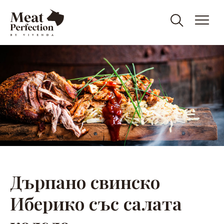
Meat
Meat
&
Eat
Perfection
Perfection
Дърпано свинско
Иберико със салата