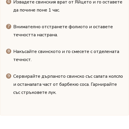
Извадете свинския врат от Яйцето и го оставете
да почине поне 1 час.
Внимателно отстранете фолиото и оставете
течността настрана.
Накъсайте свинското и го смесете с отделената
течност.
Сервирайте дърпаното свинско със салата колсло
и останалата част от барбекю соса. Гарнирайте
със стръковете лук.