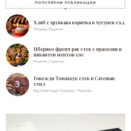
ПОПУЛЯРНИ ПУБЛИКАЦИИ
Хляб с хрупкава коричка в чугунен съд
Печива / Рецепти
Иберико френч рак стек с праскови и
пикантен ментов сос
Рецепти / Свинско
Говежди Томахоук стек в Caveman
стил
Big Green Egg / Говеждо / Рецепти