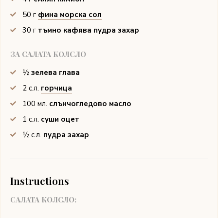
50
г
фина морска сол
30
г
тъмно кафява пудра захар
ЗА САЛАТА КОЛСЛО
½
зелева глава
2
с.л.
горчица
100
мл.
слънчогледово масло
1
с.л.
суши оцет
½
с.л.
пудра захар
Instructions
САЛАТА КОЛСЛО: