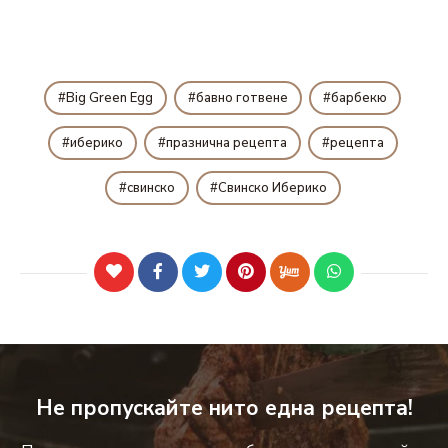
Big Green Egg
бавно готвене
барбекю
иберико
празнична рецепта
рецепта
свинско
Свинско Иберико
Не пропускайте нито една рецепта!