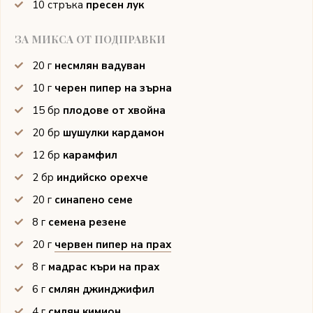
10
стръка
пресен лук
ЗА МИКСА ОТ ПОДПРАВКИ
20
г
несмлян вадуван
10
г
черен пипер на зърна
15
бр
плодове от хвойна
20
бр
шушулки кардамон
12
бр
карамфил
2
бр
индийско орехче
20
г
синапено семе
8
г
семена резене
20
г
червен пипер на прах
8
г
мадрас къри на прах
6
г
смлян джинджифил
4
г
смлян кимион