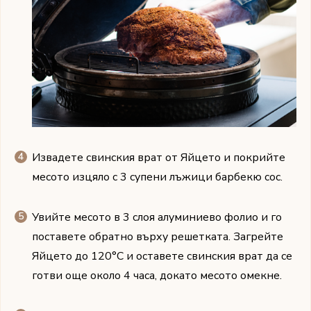
Извадете свинския врат от Яйцето и покрийте
месото изцяло с 3 супени лъжици барбекю сос.
Увийте месото в 3 слоя алуминиево фолио и го
поставете обратно върху решетката. Загрейте
Яйцето до 120°C и оставете свинския врат да се
готви още около 4 часа, докато месото омекне.