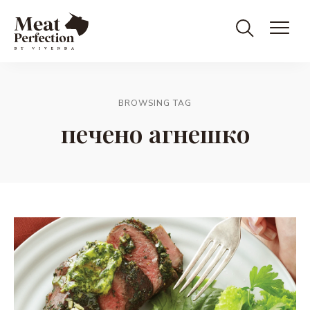
Meat
Meat
&
Eat
Perfection
Perfection
BROWSING TAG
печено агнешко