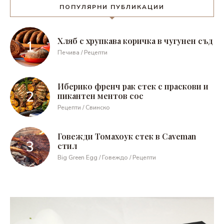
ПОПУЛЯРНИ ПУБЛИКАЦИИ
Хляб с хрупкава коричка в чугунен съд
Печива / Рецепти
Иберико френч рак стек с праскови и
пикантен ментов сос
Рецепти / Свинско
Говежди Томахоук стек в Caveman
стил
Big Green Egg / Говеждо / Рецепти