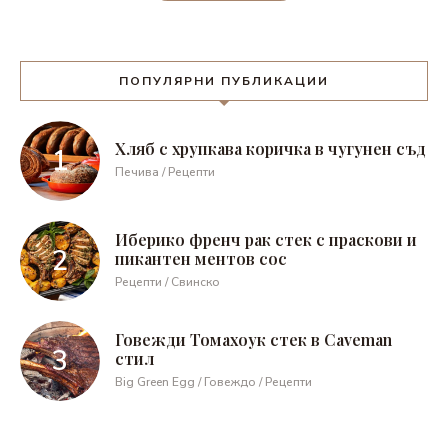
ПОПУЛЯРНИ ПУБЛИКАЦИИ
Хляб с хрупкава коричка в чугунен съд
Печива / Рецепти
Иберико френч рак стек с праскови и
пикантен ментов сос
Рецепти / Свинско
Говежди Томахоук стек в Caveman
стил
Big Green Egg / Говеждо / Рецепти