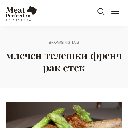
Meat
Meat
&
Eat
Perfection
Perfection
BROWSING TAG
млечен телешки френч
рак стек